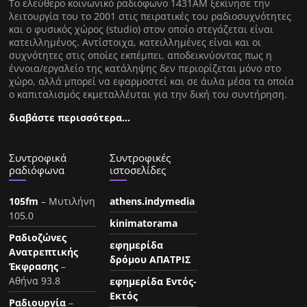
Tο ελεύθερο κοινωνικό ραδιόφωνο 1431AM ξεκίνησε την
λειτουργία του το 2001 στις πειρατικές του ραδιοσυχνότητες
και ο φυσικός χώρος (studio) στον οποίο στεγάζεται είναι
κατειλλημένος. Αντίστοιχα, κατειλλημένες είναι και οι
συχνότητες στις οποίες εκπέμπει, αποδεικνύοντας πως η
έννοια/εργαλείο της κατάληψης δεν περιορίζεται μόνο στο
χώρο, αλλά μπορεί να εφαρμοστεί και σε άυλα μέσα τα οποία
ο καπιταλισμός εκμεταλλέυται για την δική του συντήρηση.
διαβάστε περισσότερα…
Συντροφικά
Συντροφικές
ραδιόφωνα
ιστοσελίδες
105fm
– Μυτιλήνη
athens.indymedia
105.0
kinimatorama
Ραδιοζώνες
εφημερίδα
Ανατρεπτικής
δρόμου ΑΠΑΤΡΙΣ
Έκφρασης
–
Αθήνα 93.8
εφημερίδα Εντός-
Εκτός
Ραδιουργία
–