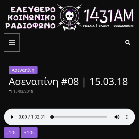
Μετάβαση
σε
περιεχόμενο
ελεύθερο
κοινωνικό
ραδιόφωνο
Ασεναπίνη
Ασεναπίνη #08 | 15.03.18
1431AM
15/03/2018
-10s
+10s