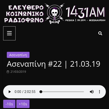
Μετάβαση
σε
περιεχόμενο
ελεύθερο
κοινωνικό
ραδιόφωνο
Ασεναπίνη
Ασεναπίνη #22 | 21.03.19
1431AM
21/03/2019
-10s
+10s