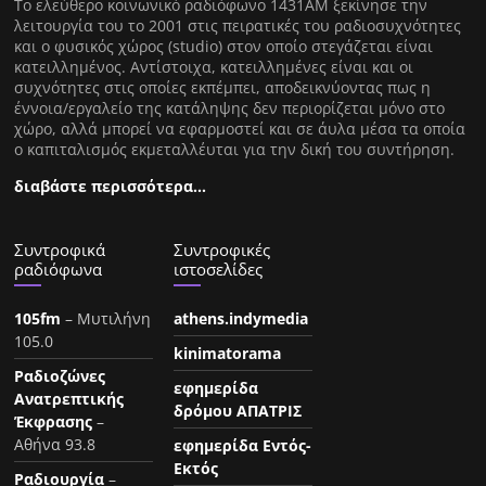
Tο ελεύθερο κοινωνικό ραδιόφωνο 1431AM ξεκίνησε την
λειτουργία του το 2001 στις πειρατικές του ραδιοσυχνότητες
και ο φυσικός χώρος (studio) στον οποίο στεγάζεται είναι
κατειλλημένος. Αντίστοιχα, κατειλλημένες είναι και οι
συχνότητες στις οποίες εκπέμπει, αποδεικνύοντας πως η
έννοια/εργαλείο της κατάληψης δεν περιορίζεται μόνο στο
χώρο, αλλά μπορεί να εφαρμοστεί και σε άυλα μέσα τα οποία
ο καπιταλισμός εκμεταλλέυται για την δική του συντήρηση.
διαβάστε περισσότερα…
Συντροφικά
Συντροφικές
ραδιόφωνα
ιστοσελίδες
105fm
– Μυτιλήνη
athens.indymedia
105.0
kinimatorama
Ραδιοζώνες
εφημερίδα
Ανατρεπτικής
δρόμου ΑΠΑΤΡΙΣ
Έκφρασης
–
Αθήνα 93.8
εφημερίδα Εντός-
Εκτός
Ραδιουργία
–