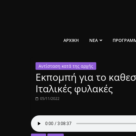
Μετάβαση
σε
περιεχόμενο
ελεύθερο
ΑΡΧΙΚΗ
ΝΕΑ
ΠΡΟΓΡΑΜ
κοινωνικό
Αντίσταση κατά της αρχής
ραδιόφωνο
Εκπομπή για το καθεσ
1431AM
Ιταλικές φυλακές
05/11/2022