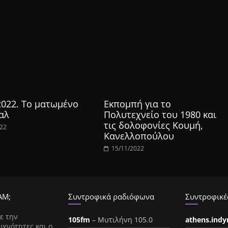
2022. Το ματωμένο
Εκπομπή για το
αλ
Πολυτεχνείο του 1980 και
τις δολοφονίες Κουμή,
022
Κανελλοπούλου
15/11/2022
ΑΜ;
Συντροφικά ραδιόφωνα
Συντροφικές
ε την
105fm
– Μυτιλήνη 105.0
athens.ind
υχνότητες και ο