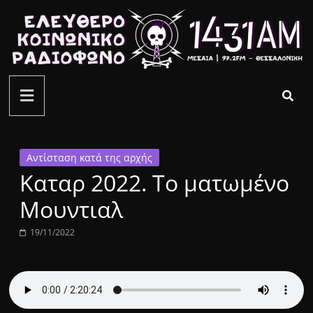
Μετάβαση
σε
περιεχόμενο
ελεύθερο
κοινωνικό
ραδιόφωνο
Αντίσταση κατά της αρχής
Καταρ 2022. Το ματωμένο
1431AM
Μουντιαλ
19/11/2022