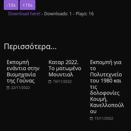
-10s
+10s
Download here!
- Downloads: 1 - Plays: 16
Περισσότερα...
Εκπομπή
Καταρ 2022.
Εκπομπή για
ενάντια στην
Το ματωμένο
το
Βιομηχανία
Μουντιαλ
Πολυτεχνείο
της Γούνας
του 1980 και
19/11/2022
τις
22/11/2022
δολοφονίες
Κουμή,
Κανελλοπούλ
ου
15/11/2022