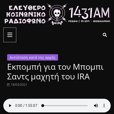
Μετάβαση
σε
περιεχόμενο
ελεύθερο
κοινωνικό
ραδιόφωνο
Αντίσταση κατά της αρχής
Εκπομπή για τον Μπομπι
1431AM
Σαντς μαχητή του IRA
18/03/2021