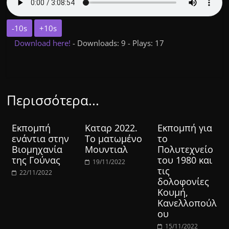
-10s
+10s
Download here!
- Downloads: 9 - Plays: 17
Περισσότερα...
Εκπομπή
Καταρ 2022.
Εκπομπή για
ενάντια στην
Το ματωμένο
το
Βιομηχανία
Μουντιαλ
Πολυτεχνείο
της Γούνας
του 1980 και
19/11/2022
τις
22/11/2022
δολοφονίες
Κουμή,
Κανελλοπούλ
ου
15/11/2022