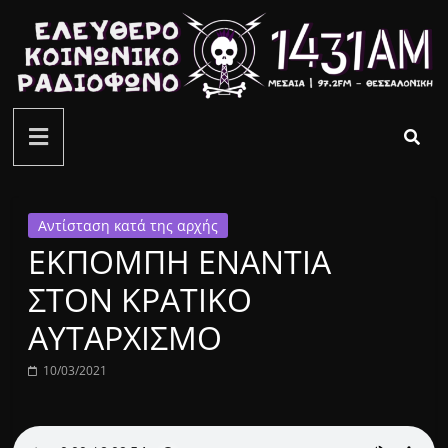
Μετάβαση
σε
περιεχόμενο
ελεύθερο
κοινωνικό
ραδιόφωνο
Αντίσταση κατά της αρχής
ΕΚΠΟΜΠΗ ΕΝΑΝΤΙΑ
1431AM
ΣΤΟΝ ΚΡΑΤΙΚΟ
ΑΥΤΑΡΧΙΣΜΟ
10/03/2021