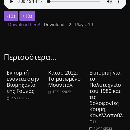
-10s
+10s
Download here!
- Downloads: 2 - Plays: 14
Περισσότερα...
Εκπομπή
Καταρ 2022.
Εκπομπή για
ενάντια στην
Το ματωμένο
το
Βιομηχανία
Μουντιαλ
Πολυτεχνείο
της Γούνας
του 1980 και
19/11/2022
τις
22/11/2022
δολοφονίες
Κουμή,
Κανελλοπούλ
ου
15/11/2022