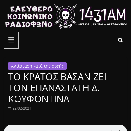
Μετάβαση
σε
περιεχόμενο
ελεύθερο
κοινωνικό
ραδιόφωνο
Αντίσταση κατά της αρχής
ΤΟ ΚΡΑΤΟΣ ΒΑΣΑΝΙΖΕΙ
1431AM
ΤΟΝ ΕΠΑΝΑΣΤΑΤΗ Δ.
ΚΟΥΦΟΝΤΙΝΑ
22/02/2021