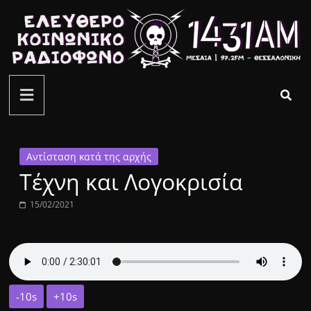
Μετάβαση
σε
περιεχόμενο
ελεύθερο
κοινωνικό
ραδιόφωνο
Αντίσταση κατά της αρχής
Τέχνη και Λογοκρισία
1431AM
15/02/2021
-10s
+10s