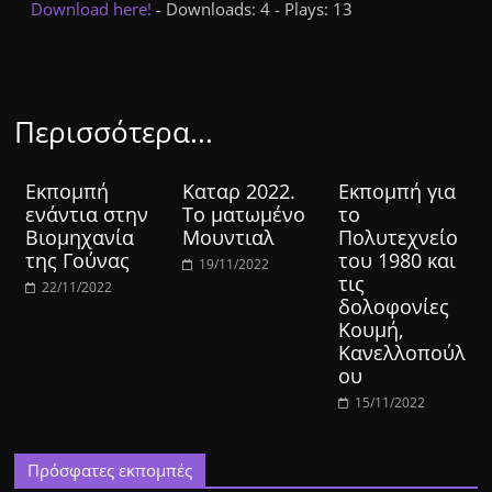
Download here!
- Downloads: 4 - Plays: 13
Περισσότερα...
Εκπομπή
Καταρ 2022.
Εκπομπή για
ενάντια στην
Το ματωμένο
το
Βιομηχανία
Μουντιαλ
Πολυτεχνείο
της Γούνας
του 1980 και
19/11/2022
τις
22/11/2022
δολοφονίες
Κουμή,
Κανελλοπούλ
ου
15/11/2022
Πρόσφατες εκπομπές