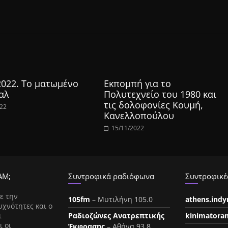
2022. Το ματωμένο
Εκπομπή για το
αλ
Πολυτεχνείο του 1980 και
τις δολοφονίες Κουμή,
022
Κανελλοπούλου
15/11/2022
ΑΜ;
Συντροφικά ραδιόφωνα
Συντροφικές
ε την
105fm
– Μυτιλήνη 105.0
athens.ind
υχνότητες και ο
ι
Ραδιοζώνες Ανατρεπτικής
kinimatora
ι οι
Έκφρασης
– Αθήνα 93.8