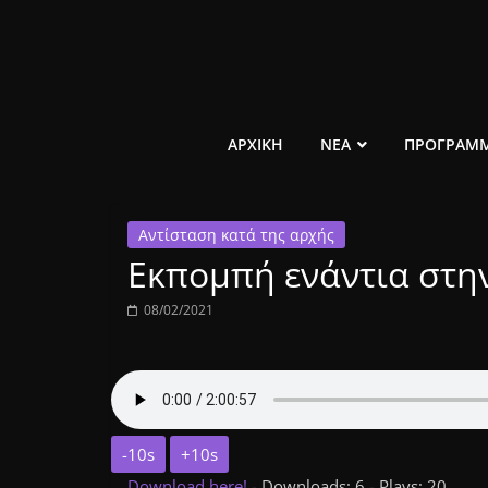
Μετάβαση
σε
περιεχόμενο
ελεύθερο
ΑΡΧΙΚΗ
ΝΕΑ
ΠΡΟΓΡΑΜ
κοινωνικό
Αντίσταση κατά της αρχής
ραδιόφωνο
Εκπομπή ενάντια στη
1431AM
08/02/2021
-10s
+10s
Download here!
- Downloads: 6 - Plays: 20