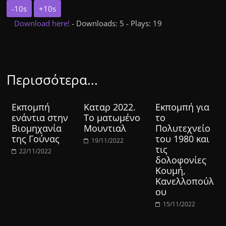
-10s
+10s
Download here!
- Downloads: 5 - Plays: 19
Περισσότερα...
Εκπομπή
Καταρ 2022.
Εκπομπή για
ενάντια στην
Το ματωμένο
το
Βιομηχανία
Μουντιαλ
Πολυτεχνείο
της Γούνας
του 1980 και
19/11/2022
τις
22/11/2022
δολοφονίες
Κουμή,
Κανελλοπούλ
ου
15/11/2022