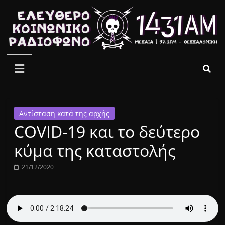
Μετάβαση
σε
περιεχόμενο
ελεύθερο
κοινωνικό
ραδιόφωνο
Αντίσταση κατά της αρχής
COVID-19 και το δεύτερο
1431AM
κύμα της καταστολής
21/12/2020