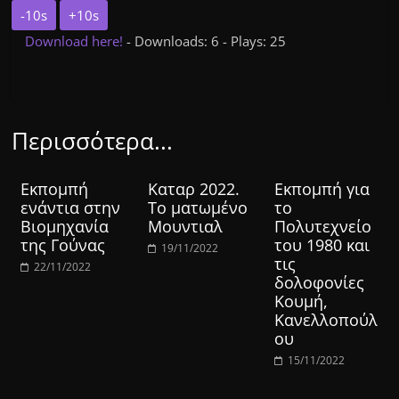
-10s
+10s
Download here!
- Downloads: 6 - Plays: 25
Περισσότερα...
Εκπομπή
Καταρ 2022.
Εκπομπή για
ενάντια στην
Το ματωμένο
το
Βιομηχανία
Μουντιαλ
Πολυτεχνείο
της Γούνας
του 1980 και
19/11/2022
τις
22/11/2022
δολοφονίες
Κουμή,
Κανελλοπούλ
ου
15/11/2022