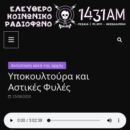
Μετάβαση
σε
περιεχόμενο
ελεύθερο
κοινωνικό
ραδιόφωνο
Αντίσταση κατά της αρχής
Υποκουλτούρα και
1431AM
Αστικές Φυλές
25/08/2020