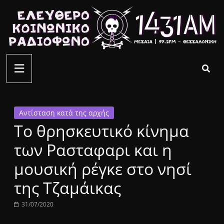
Μετάβαση
σε
περιεχόμενο
ελεύθερο
κοινωνικό
ραδιόφωνο
Αντίσταση κατά της αρχής
Το θρησκευτικό κίνημα
1431AM
των Ρασταφαρι και η
μουσική ρέγκε στο νησί
της Τζαμάικας
31/07/2020