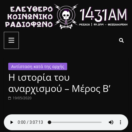
Μετάβαση
σε
περιεχόμενο
ελεύθερο
κοινωνικό
ραδιόφωνο
Αντίσταση κατά της αρχής
Η ιστορία του
1431AM
αναρχισμού – Μέρος Β’
19/05/2020