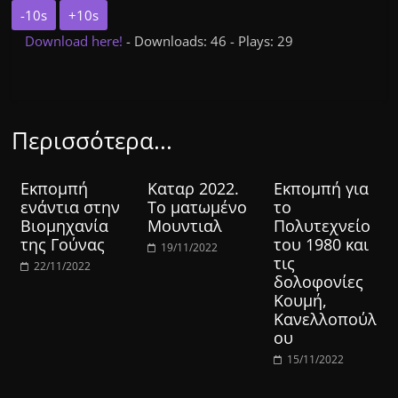
-10s
+10s
Download here!
- Downloads: 46 - Plays: 29
Περισσότερα...
Εκπομπή
Καταρ 2022.
Εκπομπή για
ενάντια στην
Το ματωμένο
το
Βιομηχανία
Μουντιαλ
Πολυτεχνείο
της Γούνας
του 1980 και
19/11/2022
τις
22/11/2022
δολοφονίες
Κουμή,
Κανελλοπούλ
ου
15/11/2022