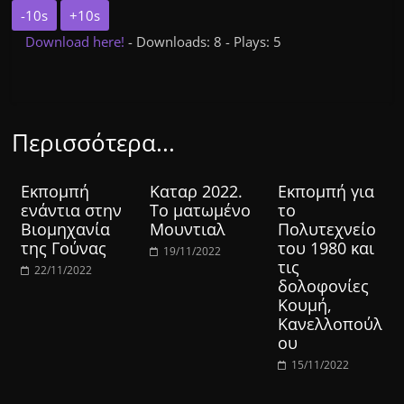
-10s
+10s
Download here!
- Downloads: 8 - Plays: 5
Περισσότερα...
Εκπομπή
Καταρ 2022.
Εκπομπή για
ενάντια στην
Το ματωμένο
το
Βιομηχανία
Μουντιαλ
Πολυτεχνείο
της Γούνας
του 1980 και
19/11/2022
τις
22/11/2022
δολοφονίες
Κουμή,
Κανελλοπούλ
ου
15/11/2022