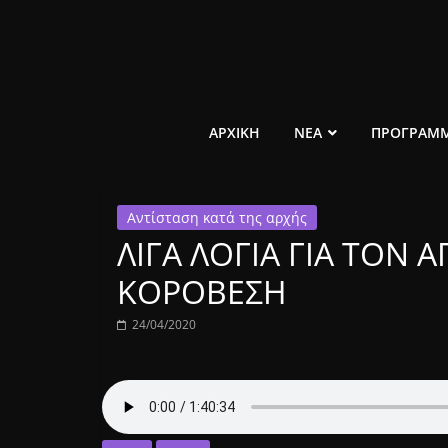
Μετάβαση
σε
περιεχόμενο
ελεύθερο
ΑΡΧΙΚΗ
ΝΕΑ
ΠΡΟΓΡΑΜ
κοινωνικό
Αντίσταση κατά της αρχής
ραδιόφωνο
ΛΙΓΑ ΛΟΓΙΑ ΓΙΑ ΤΟΝ 
1431AM
ΚΟΡΟΒΕΣΗ
24/04/2020