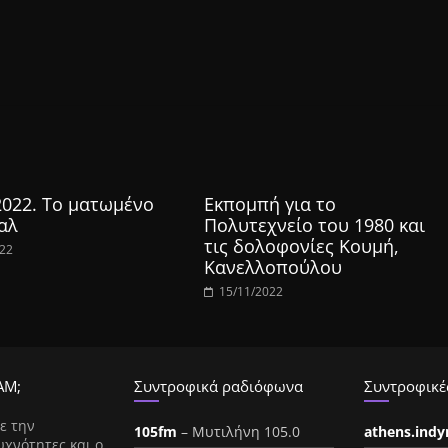
2022. Το ματωμένο
Εκπομπή για το
αλ
Πολυτεχνείο του 1980 και
τις δολοφονίες Κουμή,
022
Κανελλοπούλου
15/11/2022
ΑΜ;
Συντροφικά ραδιόφωνα
Συντροφικές
ε την
105fm
– Μυτιλήνη 105.0
athens.ind
υχνότητες και ο