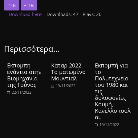
-10s
+10s
Download here!
- Downloads: 47 - Plays: 20
Περισσότερα...
Εκπομπή
Καταρ 2022.
Εκπομπή για
ενάντια στην
Το ματωμένο
το
Βιομηχανία
Μουντιαλ
Πολυτεχνείο
της Γούνας
του 1980 και
19/11/2022
τις
22/11/2022
δολοφονίες
Κουμή,
Κανελλοπούλ
ου
15/11/2022