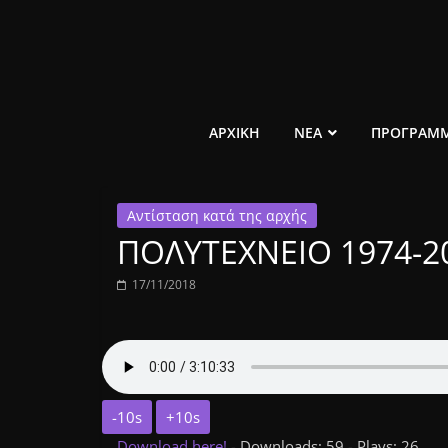
Μετάβαση
σε
περιεχόμενο
ελεύθερο
ΑΡΧΙΚΗ
ΝΕΑ
ΠΡΟΓΡΑΜ
κοινωνικό
Αντίσταση κατά της αρχής
ραδιόφωνο
ΠΟΛΥΤΕΧΝΕΙΟ 1974-2
1431AM
17/11/2018
-10s
+10s
Download here!
- Downloads: 59 - Plays: 26