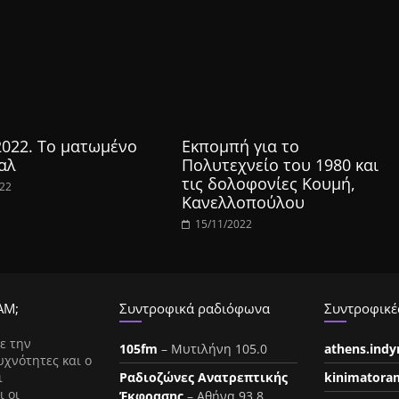
2022. Το ματωμένο
Εκπομπή για το
αλ
Πολυτεχνείο του 1980 και
τις δολοφονίες Κουμή,
022
Κανελλοπούλου
15/11/2022
ΑΜ;
Συντροφικά ραδιόφωνα
Συντροφικές
ε την
105fm
– Μυτιλήνη 105.0
athens.ind
υχνότητες και ο
ι
Ραδιοζώνες Ανατρεπτικής
kinimatora
ι οι
Έκφρασης
– Αθήνα 93.8