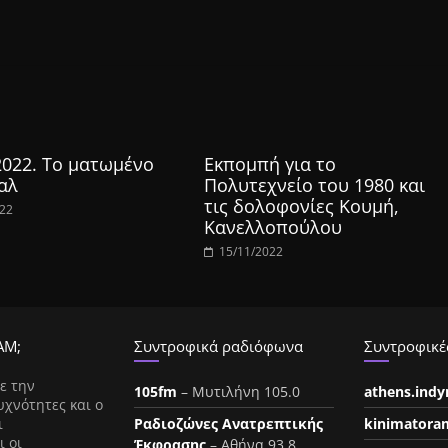
2022. Το ματωμένο
Εκπομπή για το
αλ
Πολυτεχνείο του 1980 και
τις δολοφονίες Κουμή,
022
Κανελλοπούλου
15/11/2022
ΑΜ;
Συντροφικά ραδιόφωνα
Συντροφικές
ε την
105fm
– Μυτιλήνη 105.0
athens.ind
υχνότητες και ο
ι
Ραδιοζώνες Ανατρεπτικής
kinimatora
ι οι
Έκφρασης
– Αθήνα 93.8