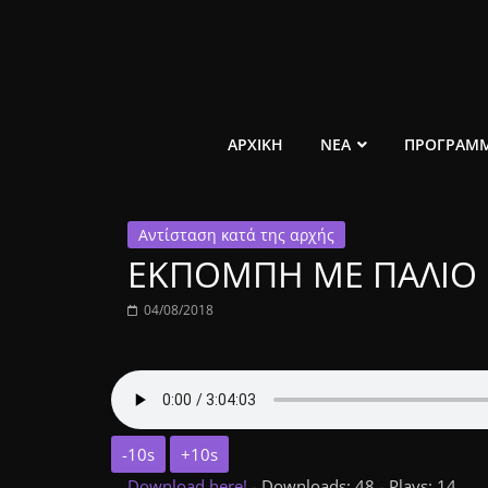
Μετάβαση
σε
περιεχόμενο
ελεύθερο
ΑΡΧΙΚΗ
ΝΕΑ
ΠΡΟΓΡΑΜ
κοινωνικό
Αντίσταση κατά της αρχής
ραδιόφωνο
ΕΚΠΟΜΠΗ ΜΕ ΠΑΛΙΟ Ε
1431AM
04/08/2018
-10s
+10s
Download here!
- Downloads: 48 - Plays: 14