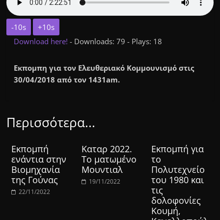
-10s
+10s
Download here!
- Downloads: 79 - Plays: 18
Εκπομπη για τον Ελευθεριακό Κομμουνισμό στις
30/04/2018 από τον 1431am.
Περισσότερα...
Εκπομπή
Καταρ 2022.
Εκπομπή για
ενάντια στην
Το ματωμένο
το
Βιομηχανία
Μουντιαλ
Πολυτεχνείο
της Γούνας
του 1980 και
19/11/2022
τις
22/11/2022
δολοφονίες
Κουμή,