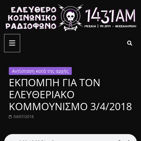
Μετάβαση
σε
περιεχόμενο
ελεύθερο
κοινωνικό
ραδιόφωνο
Αντίσταση κατά της αρχής
ΕΚΠΟΜΠΗ ΓΙΑ ΤΟΝ
1431AM
ΕΛΕΥΘΕΡΙΑΚΟ
ΚΟΜΜΟΥΝΙΣΜΟ 3/4/2018
04/07/2018