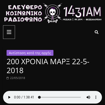
Μετάβαση
σε
περιεχόμενο
ελεύθερο
κοινωνικό
ραδιόφωνο
Αντίσταση κατά της αρχής
200 ΧΡΟΝΙΑ ΜΑΡΞ 22-5-
1431AM
2018
22/05/2018