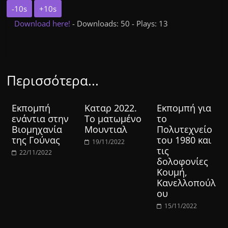
-10s
+10s
Download here!
- Downloads: 50 - Plays: 13
Περισσότερα...
Εκπομπή
Καταρ 2022.
Εκπομπή για
ενάντια στην
Το ματωμένο
το
Βιομηχανία
Μουντιαλ
Πολυτεχνείο
της Γούνας
του 1980 και
19/11/2022
τις
22/11/2022
δολοφονίες
Κουμή,
Κανελλοπούλ
ου
15/11/2022