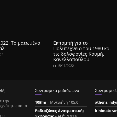
2022. Το ματωμένο
Εκπομπή για το
αλ
Πολυτεχνείο του 1980 και
τις δολοφονίες Κουμή,
022
Κανελλοπούλου
15/11/2022
ΑΜ;
Συντροφικά ραδιόφωνα
Συντροφικές
ε την
105fm
– Μυτιλήνη 105.0
athens.ind
υχνότητες και ο
ι
Ραδιοζώνες Ανατρεπτικής
kinimatora
ι οι
Έκφρασης
– Αθήνα 93.8