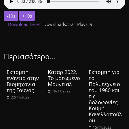
-10s
+10s
Download here!
- Downloads: 52 - Plays: 9
Περισσότερα...
Εκπομπή
Καταρ 2022.
Εκπομπή για
ενάντια στην
Το ματωμένο
το
Βιομηχανία
Μουντιαλ
Πολυτεχνείο
της Γούνας
του 1980 και
19/11/2022
τις
22/11/2022
δολοφονίες
Κουμή,
Κανελλοπούλ
ου
15/11/2022