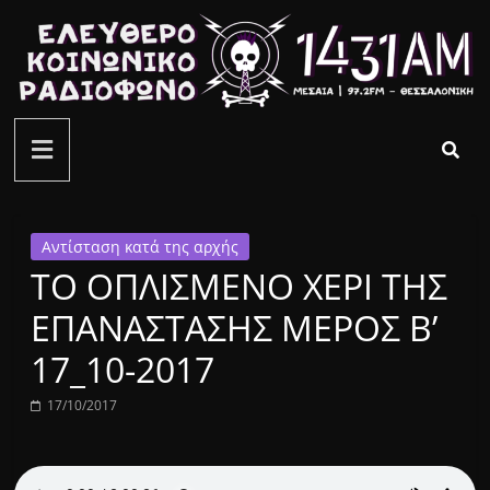
Μετάβαση
σε
περιεχόμενο
ελεύθερο
κοινωνικό
ραδιόφωνο
Αντίσταση κατά της αρχής
ΤΟ ΟΠΛΙΣΜΕΝΟ ΧΕΡΙ ΤΗΣ
1431AM
ΕΠΑΝΑΣΤΑΣΗΣ ΜΕΡΟΣ Β’
17_10-2017
17/10/2017