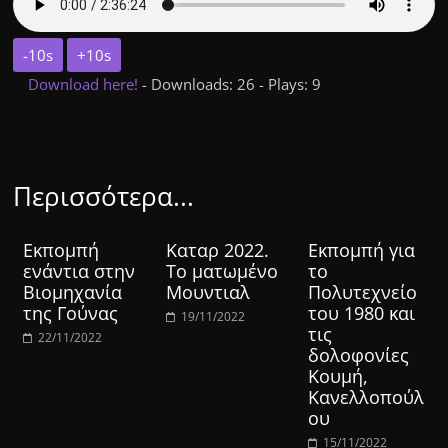
-10s
+10s
Download here!
- Downloads: 26 - Plays: 9
Περισσότερα...
Εκπομπή
Καταρ 2022.
Εκπομπή για
ενάντια στην
Το ματωμένο
το
Βιομηχανία
Μουντιαλ
Πολυτεχνείο
της Γούνας
του 1980 και
19/11/2022
τις
22/11/2022
δολοφονίες
Κουμή,
Κανελλοπούλ
ου
15/11/2022