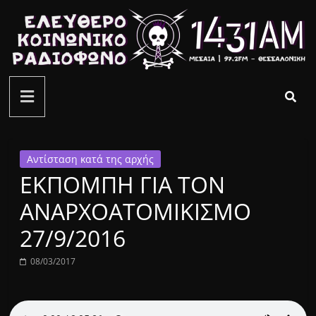
Μετάβαση
σε
περιεχόμενο
ελεύθερο
κοινωνικό
ραδιόφωνο
Αντίσταση κατά της αρχής
ΕΚΠΟΜΠΗ ΓΙΑ ΤΟΝ
1431AM
ΑΝΑΡΧΟΑΤΟΜΙΚΙΣΜΟ
27/9/2016
08/03/2017