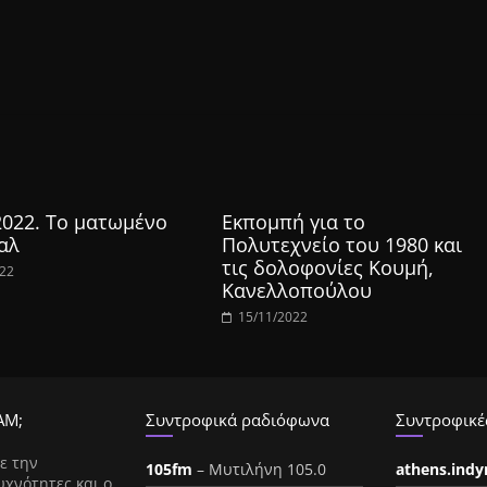
2022. Το ματωμένο
Εκπομπή για το
αλ
Πολυτεχνείο του 1980 και
τις δολοφονίες Κουμή,
022
Κανελλοπούλου
15/11/2022
ΑΜ;
Συντροφικά ραδιόφωνα
Συντροφικές
ε την
105fm
– Μυτιλήνη 105.0
athens.ind
υχνότητες και ο