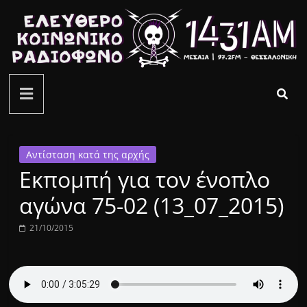
Μετάβαση
σε
περιεχόμενο
ελεύθερο
κοινωνικό
ραδιόφωνο
Αντίσταση κατά της αρχής
Εκπομπή για τον ένοπλο
1431AM
αγώνα 75-02 (13_07_2015)
21/10/2015