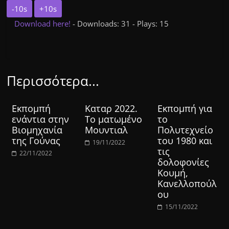
-10s
+10s
Download here!
- Downloads: 31 - Plays: 15
Περισσότερα...
Εκπομπή
Καταρ 2022.
Εκπομπή για
ενάντια στην
Το ματωμένο
το
Βιομηχανία
Μουντιαλ
Πολυτεχνείο
της Γούνας
του 1980 και
19/11/2022
τις
22/11/2022
δολοφονίες
Κουμή,
Κανελλοπούλ
ου
15/11/2022