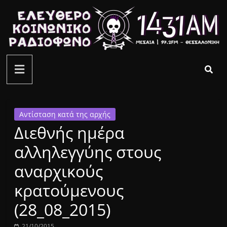
Μετάβαση
σε
περιεχόμενο
ελεύθερο
κοινωνικό
ραδιόφωνο
Αντίσταση κατά της αρχής
Διεθνής ημέρα
1431AM
αλληλεγγύης στους
αναρχικούς
κρατούμενους
(28_08_2015)
21/10/2015