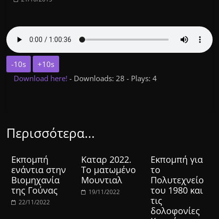
-10s
+10s
Download here!
- Downloads: 28 - Plays: 4
Περισσότερα...
Εκπομπή
Καταρ 2022.
Εκπομπή για
ενάντια στην
Το ματωμένο
το
Βιομηχανία
Μουντιαλ
Πολυτεχνείο
της Γούνας
του 1980 και
19/11/2022
τις
22/11/2022
δολοφονίες