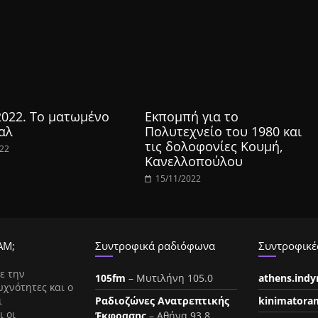
2022. Το ματωμένο
Εκπομπή για το
αλ
Πολυτεχνείο του 1980 και
τις δολοφονίες Κουμή,
022
Κανελλοπούλου
15/11/2022
ΑΜ;
Συντροφικά ραδιόφωνα
Συντροφικές
ε την
105fm
– Μυτιλήνη 105.0
athens.ind
υχνότητες και ο
ι
Ραδιοζώνες Ανατρεπτικής
kinimatora
ι οι
Έκφρασης
– Αθήνα 93.8