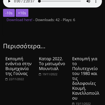
-10s
+10s
Download here!
- Downloads: 42 - Plays: 6
Περισσότερα...
Εκπομπή
Καταρ 2022.
Εκπομπή για
ενάντια στην
Το ματωμένο
το
Βιομηχανία
Μουντιαλ
Πολυτεχνείο
της Γούνας
του 1980 και
19/11/2022
τις
22/11/2022
δολοφονίες
Κουμή,
Κανελλοπούλ
ου
15/11/2022