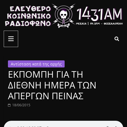
Μετάβαση
σε
περιεχόμενο
ελεύθερο
κοινωνικό
ραδιόφωνο
Αντίσταση κατά της αρχής
ΕΚΠΟΜΠΗ ΓΙΑ ΤΗ
1431AM
ΔΙΕΘΝΗ ΗΜΕΡΑ ΤΩΝ
ΑΠΕΡΓΩΝ ΠΕΙΝΑΣ
18/06/2015