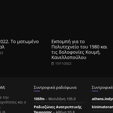
2022. Το ματωμένο
Εκπομπή για το
αλ
Πολυτεχνείο του 1980 και
τις δολοφονίες Κουμή,
022
Κανελλοπούλου
15/11/2022
ΑΜ;
Συντροφικά ραδιόφωνα
Συντροφικές
ε την
105fm
– Μυτιλήνη 105.0
athens.ind
υχνότητες και ο
ι
Ραδιοζώνες Ανατρεπτικής
kinimatora
ι οι
Έκφρασης
– Αθήνα 93.8