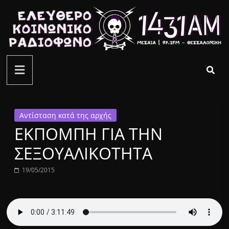
Μετάβαση
σε
περιεχόμενο
ελεύθερο
κοινωνικό
ραδιόφωνο
Αντίσταση κατά της αρχής
ΕΚΠΟΜΠΗ ΓΙΑ ΤΗΝ
1431AM
ΣΕΞΟΥΑΛΙΚΟΤΗΤΑ
19/05/2015