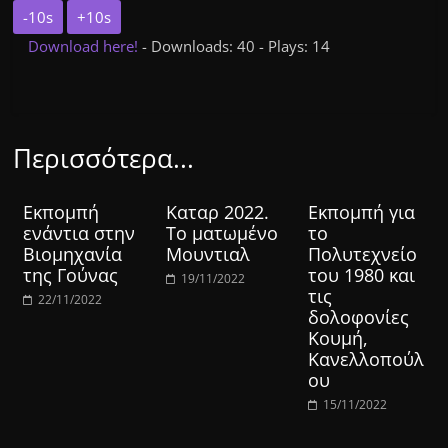
-10s
+10s
Download here!
- Downloads: 40 - Plays: 14
Περισσότερα...
Εκπομπή
Καταρ 2022.
Εκπομπή για
ενάντια στην
Το ματωμένο
το
Βιομηχανία
Μουντιαλ
Πολυτεχνείο
της Γούνας
του 1980 και
19/11/2022
τις
22/11/2022
δολοφονίες
Κουμή,
Κανελλοπούλ
ου
15/11/2022