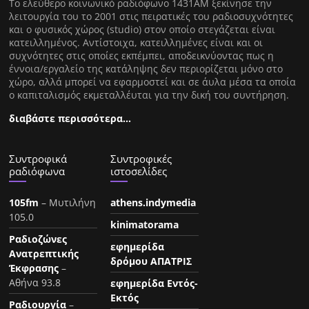
Tο ελεύθερο κοινωνικό ραδιόφωνο 1431AM ξεκίνησε την
λειτουργία του το 2001 στις πειρατικές του ραδιοσυχνότητες
και ο φυσικός χώρος (studio) στον οποίο στεγάζεται είναι
κατειλλημένος. Αντίστοιχα, κατειλλημένες είναι και οι
συχνότητες στις οποίες εκπέμπει, αποδεικνύοντας πως η
έννοια/εργαλείο της κατάληψης δεν περιορίζεται μόνο στο
χώρο, αλλά μπορεί να εφαρμοστεί και σε άυλα μέσα τα οποία
ο καπιταλισμός εκμεταλλέυται για την δική του συντήρηση.
διαβάστε περισσότερα…
Συντροφικά
Συντροφικές
ραδιόφωνα
ιστοσελίδες
105fm
– Μυτιλήνη
athens.indymedia
105.0
kinimatorama
Ραδιοζώνες
εφημερίδα
Ανατρεπτικής
δρόμου ΑΠΑΤΡΙΣ
Έκφρασης
–
Αθήνα 93.8
εφημερίδα Εντός-
Εκτός
Ραδιουργία
–