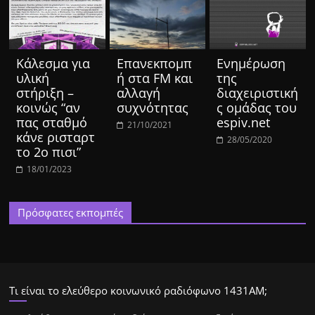
Κάλεσμα για
Επανεκπομπ
Ενημέρωση
υλική
ή στα FM και
της
στήριξη –
αλλαγή
διαχειριστική
κοινώς “αν
συχνότητας
ς ομάδας του
πας σταθμό
espiv.net
21/10/2021
κάνε ρισταρτ
28/05/2020
το 2ο πισι”
18/01/2023
Πρόσφατες εκπομπές
Τι είναι το ελεύθερο κοινωνικό ραδιόφωνο 1431ΑΜ;