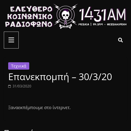
Μετάβαση
σε
περιεχόμενο
ελεύθερο
κοινωνικό
ραδιόφωνο
Τεχνικά
Επανεκπομπή – 30/3/20
1431AM
31/03/2020
Ξαναεκπέμπουμε στο ίντερνετ.