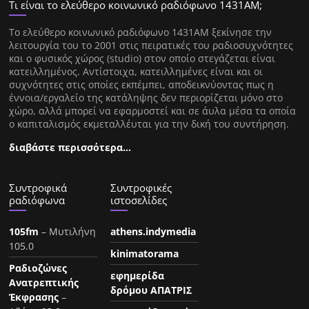
Τι είναι το ελεύθερο κοινωνικό ραδιόφωνο 1431ΑΜ;
Tο ελεύθερο κοινωνικό ραδιόφωνο 1431AM ξεκίνησε την
λειτουργία του το 2001 στις πειρατικές του ραδιοσυχνότητες
και ο φυσικός χώρος (studio) στον οποίο στεγάζεται είναι
κατειλλημένος. Αντίστοιχα, κατειλλημένες είναι και οι
συχνότητες στις οποίες εκπέμπει, αποδεικνύοντας πως η
έννοια/εργαλείο της κατάληψης δεν περιορίζεται μόνο στο
χώρο, αλλά μπορεί να εφαρμοστεί και σε άυλα μέσα τα οποία
ο καπιταλισμός εκμεταλλέυται για την δική του συντήρηση.
διαβάστε περισσότερα…
Συντροφικά
Συντροφικές
ραδιόφωνα
ιστοσελίδες
105fm
– Μυτιλήνη
athens.indymedia
105.0
kinimatorama
Ραδιοζώνες
εφημερίδα
Ανατρεπτικής
δρόμου ΑΠΑΤΡΙΣ
Έκφρασης
–