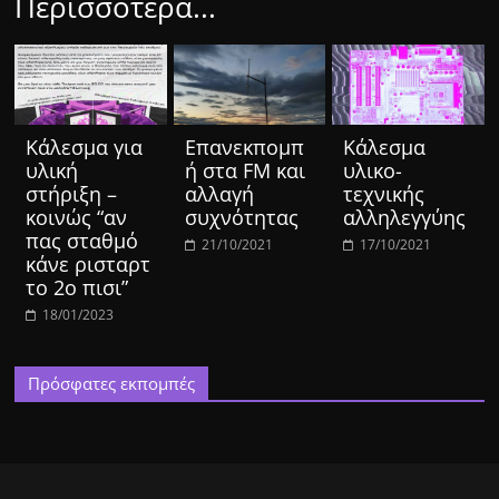
Περισσότερα...
Κάλεσμα για
Επανεκπομπ
Κάλεσμα
υλική
ή στα FM και
υλικο-
στήριξη –
αλλαγή
τεχνικής
κοινώς “αν
συχνότητας
αλληλεγγύης
πας σταθμό
21/10/2021
17/10/2021
κάνε ρισταρτ
το 2ο πισι”
18/01/2023
Πρόσφατες εκπομπές