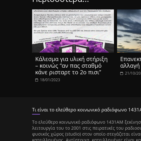
Κάλεσμα για υλική στήριξη
Επανεκ
– κοινώς “αν πας σταθμό
αλλαγή
κάνε ρισταρτ το 2ο πισι”
21/10/2
18/01/2023
Τι είναι το ελεύθερο κοινωνικό ραδιόφωνο 1431
Tο ελεύθερο κοινωνικό ραδιόφωνο 1431AM ξεκίνησ
λειτουργία του το 2001 στις πειρατικές του ραδιοσ
φυσικός χώρος (studio) στον οποίο στεγάζεται είνα
κατειλλημένος. Αντίστοιχα, κατειλλημένες είναι κα