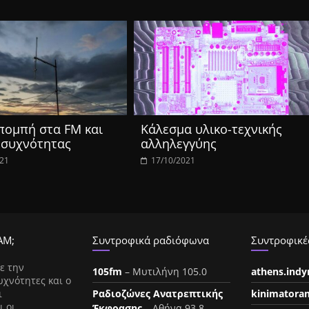
πομπή στα FM και
Κάλεσμα υλικο-τεχνικής
 συχνότητας
αλληλεγγύης
021
17/10/2021
ΑΜ;
Συντροφικά ραδιόφωνα
Συντροφικές
ε την
105fm
– Μυτιλήνη 105.0
athens.ind
υχνότητες και ο
ι
Ραδιοζώνες Ανατρεπτικής
kinimatora
ι οι
Έκφρασης
– Αθήνα 93.8