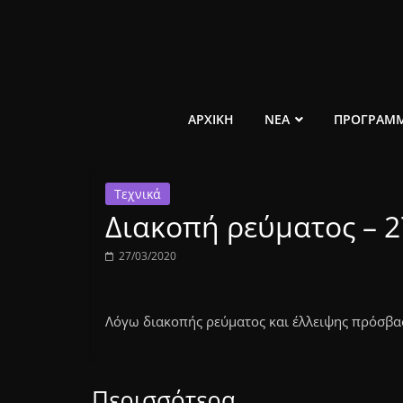
Μετάβαση
σε
περιεχόμενο
ελεύθερο
ΑΡΧΙΚΗ
ΝΕΑ
ΠΡΟΓΡΑΜ
κοινωνικό
Τεχνικά
ραδιόφωνο
Διακοπή ρεύματος – 2
1431AM
27/03/2020
Λόγω διακοπής ρεύματος και έλλειψης πρόσβασ
Περισσότερα...