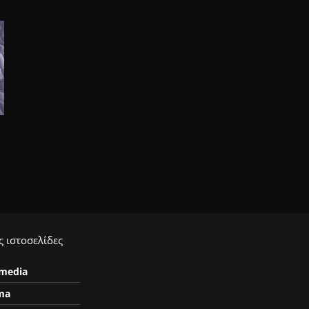
 ιστοσελίδες
ymedia
ma