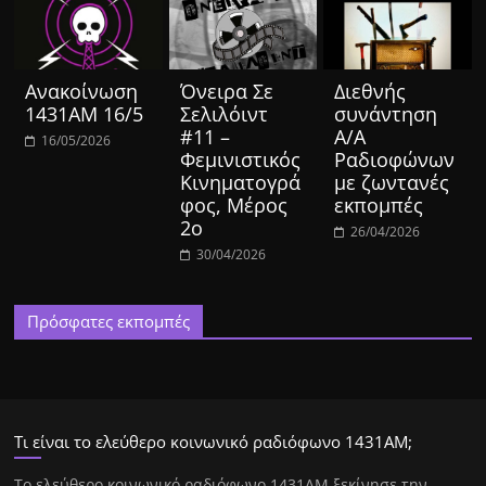
Ανακοίνωση
Όνειρα Σε
Διεθνής
1431ΑΜ 16/5
Σελιλόιντ
συνάντηση
#11 –
Α/Α
16/05/2026
Φεμινιστικός
Ραδιοφώνων
Κινηματογρά
με ζωντανές
φος, Μέρος
εκπομπές
2ο
26/04/2026
30/04/2026
Πρόσφατες εκπομπές
Τι είναι το ελεύθερο κοινωνικό ραδιόφωνο 1431ΑΜ;
Tο ελεύθερο κοινωνικό ραδιόφωνο 1431AM ξεκίνησε την