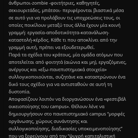
άνθρωποι-zombie -φοιτήτριες, καθηγητές,
σεκιουριτάδες, μπάτσοι- περιφέρονται βιαστικά μέσα
σε αυτό για να προλάβουν τις υποχρεώσεις τους, οι
οποίες ποικίλουν μεταξύ τους άλλα έχουν μία κοινή
γραμμή: εργασία-αποδοτικότητα-κατανάλωση-
καταστολή-κέρδος. Κάθε τι που αποκλίνει από την
γραμμή αυτή, πρέπει να εξουδετερωθεί.
Παρά τα σχέδια του κράτους, μία ομάδα ατόμων που
αποτελείται από φοιτητά (αιώνια και μη), εργαζόμενες,
ανέργους και «εξω-πανεπιστημιακά στοιχεία»
συλλογικοποιούνται, συζητάνε και καταστρώνουν ένα
δικό τους σχέδιο για να αντισταθούν σε αυτή τη
δυστοπία.
Αποφασίζουν λοιπόν να διοργανώσουν ένα «φεστιβάλ
οικειοποίησης του campus». Θέλουν λένε να
δημιουργήσουν στο πανεπιστημιακό campus “μορφές
οργάνωσης, χώρους συνάντησης και
συλλογικοποίησης, διαδικασίες υποκειμενοποίησης”
που να ξεφεύγουν από την “ψυχρή καπιταλιστική