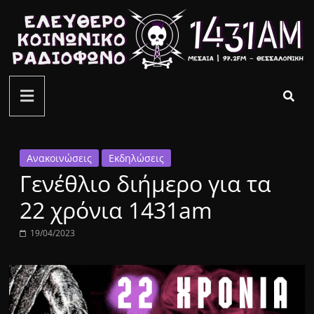
Μετάβαση
σε
περιεχόμενο
ελεύθερο
κοινωνικό
ραδιόφωνο
Ανακοινώσεις
Εκδηλώσεις
Γενέθλιο διήμερο για τα
1431AM
22 χρόνια 1431am
19/04/2023