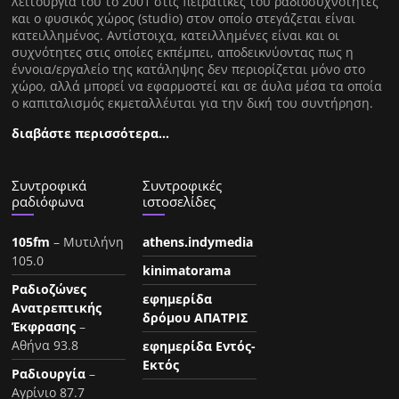
λειτουργία του το 2001 στις πειρατικές του ραδιοσυχνότητες
και ο φυσικός χώρος (studio) στον οποίο στεγάζεται είναι
κατειλλημένος. Αντίστοιχα, κατειλλημένες είναι και οι
συχνότητες στις οποίες εκπέμπει, αποδεικνύοντας πως η
έννοια/εργαλείο της κατάληψης δεν περιορίζεται μόνο στο
χώρο, αλλά μπορεί να εφαρμοστεί και σε άυλα μέσα τα οποία
ο καπιταλισμός εκμεταλλέυται για την δική του συντήρηση.
διαβάστε περισσότερα…
Συντροφικά
Συντροφικές
ραδιόφωνα
ιστοσελίδες
105fm
– Μυτιλήνη
athens.indymedia
105.0
kinimatorama
Ραδιοζώνες
εφημερίδα
Ανατρεπτικής
δρόμου ΑΠΑΤΡΙΣ
Έκφρασης
–
Αθήνα 93.8
εφημερίδα Εντός-
Εκτός
Ραδιουργία
–
Αγρίνιο 87.7