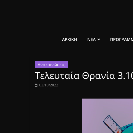
Μετάβαση
σε
περιεχόμενο
ελεύθερο
ΑΡΧΙΚΗ
ΝΕΑ
ΠΡΟΓΡΑΜ
κοινωνικό
Ανακοινώσεις
ραδιόφωνο
Τελευταία Θρανία 3.10
1431AM
03/10/2022