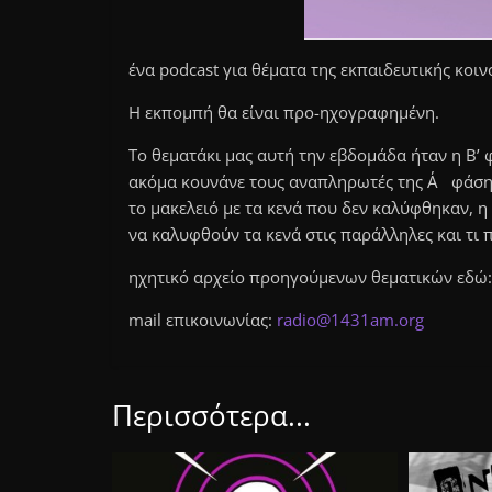
ένα podcast για θέματα της εκπαιδευτικής κοι
Η εκπομπή θα είναι προ-ηχογραφημένη.
Το θεματάκι μας αυτή την εβδομάδα ήταν η Β’
ακόμα κουνάνε τους αναπληρωτές της Α΄ φάσης
το μακελειό με τα κενά που δεν καλύφθηκαν, η
να καλυφθούν τα κενά στις παράλληλες και τι π
ηχητικό αρχείο προηγούμενων θεματικών εδώ
mail επικοινωνίας:
r
adio
@
14
3
1am.org
Περισσότερα...