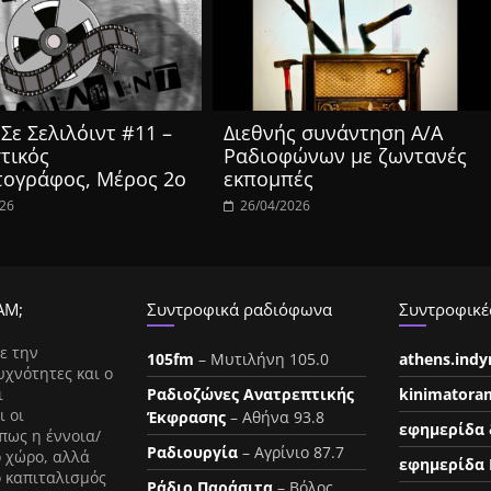
Σε Σελιλόιντ #11 –
Διεθνής συνάντηση Α/Α
τικός
Ραδιοφώνων με ζωντανές
τογράφος, Μέρος 2ο
εκπομπές
026
26/04/2026
ΑΜ;
Συντροφικά ραδιόφωνα
Συντροφικές
ε την
105fm
– Μυτιλήνη 105.0
athens.ind
υχνότητες και ο
ι
Ραδιοζώνες Ανατρεπτικής
kinimatora
ι οι
Έκφρασης
– Αθήνα 93.8
εφημερίδα 
πως η έννοια/
Ραδιουργία
– Αγρίνιο 87.7
ο χώρο, αλλά
εφημερίδα 
ο καπιταλισμός
Ράδιο Παράσιτα
– Βόλος