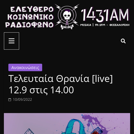
Μετάβαση
σε
περιεχόμενο
ελεύθερο
κοινωνικό
ραδιόφωνο
Ανακοινώσεις
Τελευταία Θρανία [live]
1431AM
12.9 στις 14.00
10/09/2022