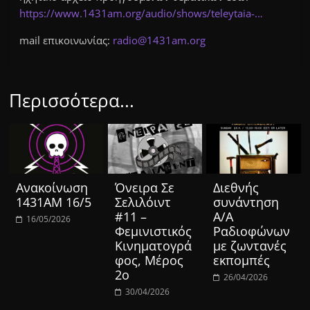
https://www.1431am.org/audio/shows/teleytaia-…
mail επικοινωνίας:
r
adio
@
14
3
1am.org
Περισσότερα...
Ανακοίνωση
Όνειρα Σε
Διεθνής
1431ΑΜ 16/5
Σελιλόιντ
συνάντηση
#11 –
Α/Α
16/05/2026
Φεμινιστικός
Ραδιοφώνων
Κινηματογρά
με ζωντανές
φος, Μέρος
εκπομπές
2ο
26/04/2026
30/04/2026