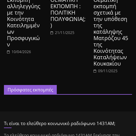
αλληλεγγύης
ΕΚΠΟΜΠΗ :
εκπομπή
με την
ΠΟΛΙΤΙΚΗ
σχετικά με
Κοινότητα
ΠΟΛΥΦΩΝΙΑ(;
την υπόθεση
Κατειλημμέν
)
της
ων
κατάληψης
21/11/2025
Προσφυγικώ
Ματρόζου 45
ν
της
Κοινότητας
10/04/2026
Καταλήψεων
Κουκακίου
09/11/2025
Πρόσφατες εκπομπές
Τι είναι το ελεύθερο κοινωνικό ραδιόφωνο 1431ΑΜ;
Tο ελεύθερο κοινωνικό ραδιόφωνο 1431AM ξεκίνησε την