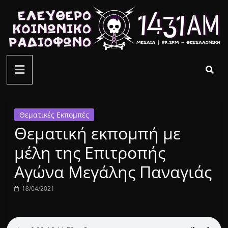
Μετάβαση
σε
περιεχόμενο
ελεύθερο
κοινωνικό
ραδιόφωνο
Θεματικές Εκπομπές
Θεματική εκπομπή με
1431AM
μέλη της Επιτροπής
Αγώνα Μεγάλης Παναγιάς
18/04/2021