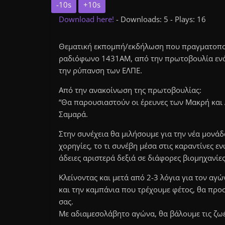
-10s
+10s
Download here!
- Downloads: 5 - Plays: 16
Θεματική εκπομπή/εκδήλωση που πραγματοποι
ραδιόφωνο 1431ΑΜ, από την πρωτοβουλία ενάντ
την ρύπανση των ΕΛΠΕ.
Από την ανακοίνωση της πρωτοβουλίας:
“Θα παρουσιαστούν οι έρευνες των Μακρή και Α
Σαμαρά.
Στην συνέχεια θα μιλήσουμε για την νέα μονάδ
χορηγίες, το τι συνέβη μέσα στις καραντίνες ε
άδειες αριστερά δεξιά σε διάφορες βιομηχανίες 
Κλείνοντας και μετά από 2-3 λόγια για τον αγ
και την καμπάνια που τρέχουμε φέτος, θα πρ
σας.
Με αδιαμεσολάβητο αγώνα, θα βάλουμε τις ζωέ