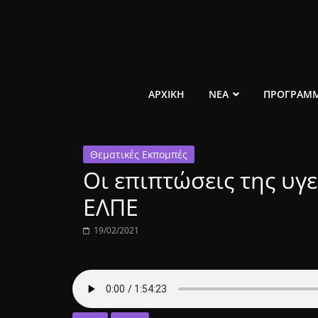
Μετάβαση
σε
περιεχόμενο
ελεύθερο
ΑΡΧΙΚΗ
ΝΕΑ
ΠΡΟΓΡΑΜ
κοινωνικό
Θεματικές Εκπομπές
ραδιόφωνο
Οι επιπτώσεις της υγ
1431AM
ΕΛΠΕ
19/02/2021