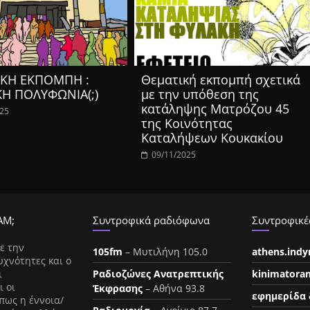
ΚΗ ΕΚΠΟΜΠΗ :
Θεματική εκπομπή σχετικά
ΚΗ ΠΟΛΥΦΩΝΙΑ(;)
με την υπόθεση της
κατάληψης Ματρόζου 45
025
της Κοινότητας
Καταλήψεων Κουκακίου
09/11/2025
ΑΜ;
Συντροφικά ραδιόφωνα
Συντροφικές
ε την
105fm
– Μυτιλήνη 105.0
athens.ind
υχνότητες και ο
ι
Ραδιοζώνες Ανατρεπτικής
kinimatora
ι οι
Έκφρασης
– Αθήνα 93.8
εφημερίδα 
πως η έννοια/