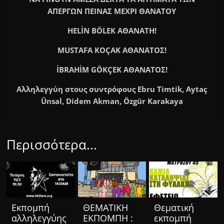
ΑΠΕΡΓΩΝ ΠΕΙΝΑΣ ΜΕΧΡΙ ΘΑΝΑΤΟΥ
HELİN BÖLEK ΑΘΑΝΑΤΗ!
MUSTAFA KOÇAK ΑΘΑΝΑΤΟΣ!
İBRAHİM GÖKÇEK ΑΘΑΝΑΤΟΣ!
Αλληλεγγύη στους συντρόφους Ebru Timtik, Aytaç
Ünsal, Didem Akman, Özgür Karakaya
Περισσότερα...
Eκπομπή
ΘΕΜΑΤΙΚΗ
Θεματική
αλληλεγγύης
ΕΚΠΟΜΠΗ :
εκπομπή