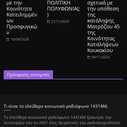
με την
ΠΟΛΙΤΙΚΗ
σχετικά με
Κοινότητα
ΠΟΛΥΦΩΝΙΑ(;
την υπόθεση
Κατειλημμέν
)
της
ων
κατάληψης
21/11/2025
Προσφυγικώ
Ματρόζου 45
ν
της
Κοινότητας
10/04/2026
Καταλήψεων
Κουκακίου
09/11/2025
Πρόσφατες εκπομπές
Τι είναι το ελεύθερο κοινωνικό ραδιόφωνο 1431ΑΜ;
Tο ελεύθερο κοινωνικό ραδιόφωνο 1431AM ξεκίνησε την
λειτουργία του το 2001 στις πειρατικές του ραδιοσυχνότητες