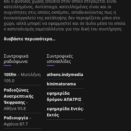
και ο φυσικός χώρος (studio) στον οποίο στεγάζεται είναι
κατειλλημένος. Αντίστοιχα, κατειλλημένες είναι και οι
συχνότητες στις οποίες εκπέμπει, αποδεικνύοντας πως η
έννοια/εργαλείο της κατάληψης δεν περιορίζεται μόνο στο
χώρο, αλλά μπορεί να εφαρμοστεί και σε άυλα μέσα τα οποία
ο καπιταλισμός εκμεταλλέυται για την δική του συντήρηση.
διαβάστε περισσότερα…
Συντροφικά
Συντροφικές
ραδιόφωνα
ιστοσελίδες
105fm
– Μυτιλήνη
athens.indymedia
105.0
kinimatorama
Ραδιοζώνες
εφημερίδα
Ανατρεπτικής
δρόμου ΑΠΑΤΡΙΣ
Έκφρασης
–
Αθήνα 93.8
εφημερίδα Εντός-
Εκτός
Ραδιουργία
–
Αγρίνιο 87.7