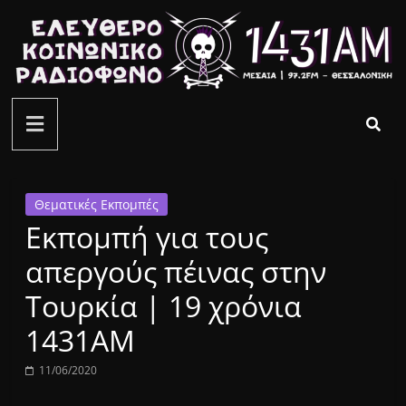
Μετάβαση
σε
περιεχόμενο
ελεύθερο
κοινωνικό
ραδιόφωνο
Θεματικές Εκπομπές
Εκπομπή για τους
1431AM
απεργούς πέινας στην
Τουρκία | 19 χρόνια
1431ΑΜ
11/06/2020