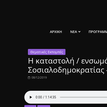
Μετάβαση
σε
περιεχόμενο
ελεύθερο
ΑΡΧΙΚΗ
ΝΕΑ
ΠΡΟΓΡΑΜ
κοινωνικό
Θεματικές Εκπομπές
ραδιόφωνο
Η καταστολή / ενσωμ
1431AM
Σοσιαλοδημοκρατίας 
08/12/2019