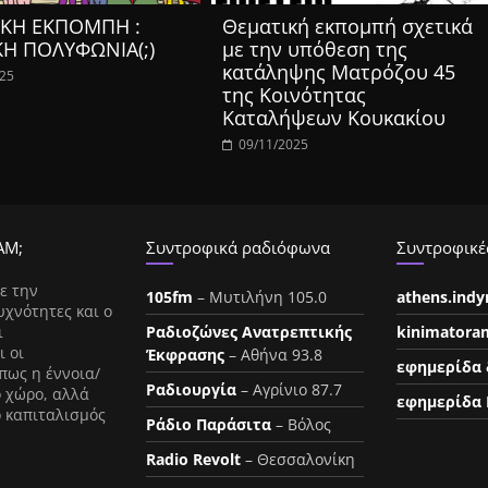
ΚΗ ΕΚΠΟΜΠΗ :
Θεματική εκπομπή σχετικά
ΚΗ ΠΟΛΥΦΩΝΙΑ(;)
με την υπόθεση της
κατάληψης Ματρόζου 45
025
της Κοινότητας
Καταλήψεων Κουκακίου
09/11/2025
ΑΜ;
Συντροφικά ραδιόφωνα
Συντροφικές
ε την
105fm
– Μυτιλήνη 105.0
athens.ind
υχνότητες και ο
ι
Ραδιοζώνες Ανατρεπτικής
kinimatora
ι οι
Έκφρασης
– Αθήνα 93.8
εφημερίδα 
πως η έννοια/
Ραδιουργία
– Αγρίνιο 87.7
ο χώρο, αλλά
εφημερίδα 
ο καπιταλισμός
Ράδιο Παράσιτα
– Βόλος
Radio Revolt
– Θεσσαλονίκη