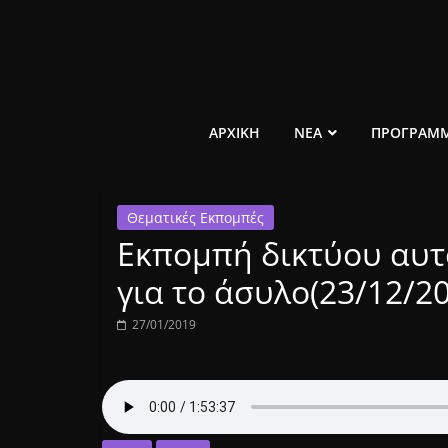
Μετάβαση
σε
περιεχόμενο
ελεύθερο
ΑΡΧΙΚΗ
ΝΕΑ
ΠΡΟΓΡΑΜ
κοινωνικό
Θεματικές Εκπομπές
ραδιόφωνο
Εκπομπή δικτύου αυ
1431AM
για το άσυλο(23/12/2
27/01/2019