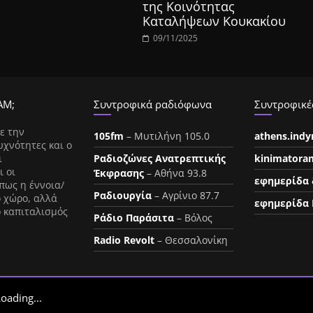
της Κοινότητας
Καταλήψεων Κουκακίου
09/11/2025
ΑΜ;
Συντροφικά ραδιόφωνα
Συντροφικές
ε την
105fm
– Μυτιλήνη 105.0
athens.ind
υχνότητες και ο
ι
Ραδιοζώνες Ανατρεπτικής
kinimatora
ι οι
Έκφρασης
– Αθήνα 93.8
εφημερίδα 
πως η έννοια/
Ραδιουργία
– Αγρίνιο 87.7
ο χώρο, αλλά
εφημερίδα 
ο καπιταλισμός
Ράδιο Παράσιτα
– Βόλος
Radio Revolt
– Θεσσαλονίκη
oading...