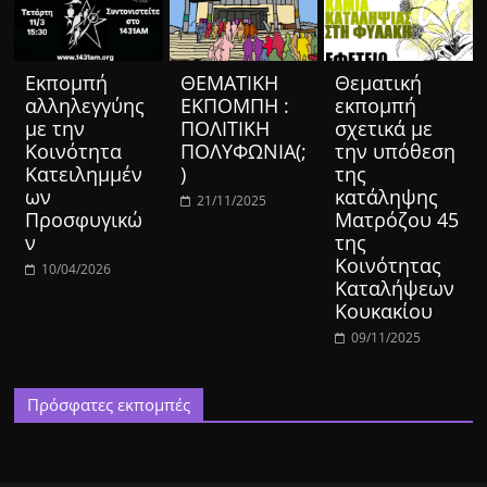
Eκπομπή
ΘΕΜΑΤΙΚΗ
Θεματική
αλληλεγγύης
ΕΚΠΟΜΠΗ :
εκπομπή
με την
ΠΟΛΙΤΙΚΗ
σχετικά με
Κοινότητα
ΠΟΛΥΦΩΝΙΑ(;
την υπόθεση
Κατειλημμέν
)
της
ων
κατάληψης
21/11/2025
Προσφυγικώ
Ματρόζου 45
ν
της
Κοινότητας
10/04/2026
Καταλήψεων
Κουκακίου
09/11/2025
Πρόσφατες εκπομπές