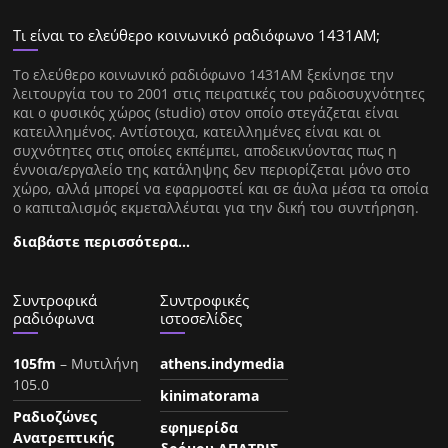
Τι είναι το ελεύθερο κοινωνικό ραδιόφωνο 1431ΑΜ;
Tο ελεύθερο κοινωνικό ραδιόφωνο 1431AM ξεκίνησε την
λειτουργία του το 2001 στις πειρατικές του ραδιοσυχνότητες
και ο φυσικός χώρος (studio) στον οποίο στεγάζεται είναι
κατειλλημένος. Αντίστοιχα, κατειλλημένες είναι και οι
συχνότητες στις οποίες εκπέμπει, αποδεικνύοντας πως η
έννοια/εργαλείο της κατάληψης δεν περιορίζεται μόνο στο
χώρο, αλλά μπορεί να εφαρμοστεί και σε άυλα μέσα τα οποία
ο καπιταλισμός εκμεταλλέυται για την δική του συντήρηση.
διαβάστε περισσότερα…
Συντροφικά
Συντροφικές
ραδιόφωνα
ιστοσελίδες
105fm
– Μυτιλήνη
athens.indymedia
105.0
kinimatorama
Ραδιοζώνες
εφημερίδα
Ανατρεπτικής