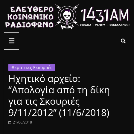
Μετάβαση
σε
περιεχόμενο
ελεύθερο
κοινωνικό
ραδιόφωνο
Θεματικές Εκπομπές
Ηχητικό αρχείο:
1431AM
“Απολογία από τη δίκη
για τις Σκουριές
9/11/2012” (11/6/2018)
21/06/2018