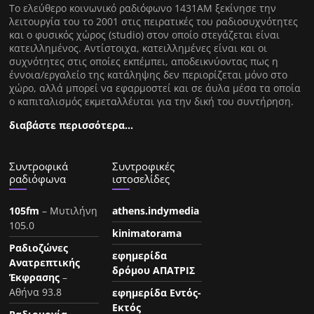
Tο ελεύθερο κοινωνικό ραδιόφωνο 1431AM ξεκίνησε την
λειτουργία του το 2001 στις πειρατικές του ραδιοσυχνότητες
και ο φυσικός χώρος (studio) στον οποίο στεγάζεται είναι
κατειλλημένος. Αντίστοιχα, κατειλλημένες είναι και οι
συχνότητες στις οποίες εκπέμπει, αποδεικνύοντας πως η
έννοια/εργαλείο της κατάληψης δεν περιορίζεται μόνο στο
χώρο, αλλά μπορεί να εφαρμοστεί και σε άυλα μέσα τα οποία
ο καπιταλισμός εκμεταλλέυται για την δική του συντήρηση.
διαβάστε περισσότερα…
Συντροφικά
Συντροφικές
ραδιόφωνα
ιστοσελίδες
105fm
– Μυτιλήνη
athens.indymedia
105.0
kinimatorama
Ραδιοζώνες
εφημερίδα
Ανατρεπτικής
δρόμου ΑΠΑΤΡΙΣ
Έκφρασης
–
Αθήνα 93.8
εφημερίδα Εντός-
Εκτός