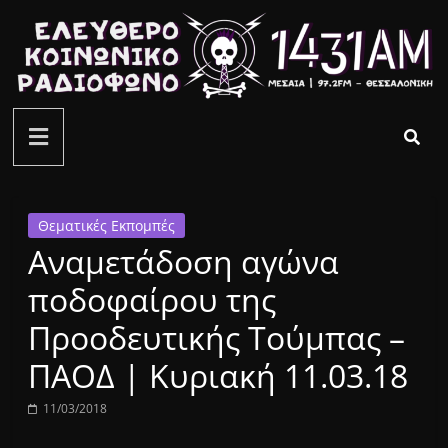
Μετάβαση
σε
περιεχόμενο
ελεύθερο
κοινωνικό
ραδιόφωνο
Θεματικές Εκπομπές
Αναμετάδοση αγώνα
1431AM
ποδοφαίρου της
Προοδευτικής Τούμπας –
ΠΑΟΔ | Κυριακή 11.03.18
11/03/2018