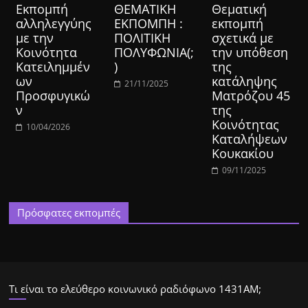
Eκπομπή
ΘΕΜΑΤΙΚΗ
Θεματική
αλληλεγγύης
ΕΚΠΟΜΠΗ :
εκπομπή
με την
ΠΟΛΙΤΙΚΗ
σχετικά με
Κοινότητα
ΠΟΛΥΦΩΝΙΑ(;
την υπόθεση
Κατειλημμέν
)
της
ων
κατάληψης
21/11/2025
Προσφυγικώ
Ματρόζου 45
ν
της
Κοινότητας
10/04/2026
Καταλήψεων
Κουκακίου
09/11/2025
Πρόσφατες εκπομπές
Τι είναι το ελεύθερο κοινωνικό ραδιόφωνο 1431ΑΜ;