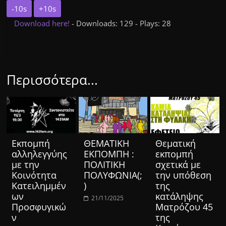
-10s
+10s
Download here!
- Downloads: 129 - Plays: 28
Περισσότερα...
Eκπομπή
ΘΕΜΑΤΙΚΗ
Θεματική
αλληλεγγύης
ΕΚΠΟΜΠΗ :
εκπομπή
με την
ΠΟΛΙΤΙΚΗ
σχετικά με
Κοινότητα
ΠΟΛΥΦΩΝΙΑ(;
την υπόθεση
Κατειλημμέν
)
της
ων
κατάληψης
21/11/2025
Προσφυγικώ
Ματρόζου 45
ν
της