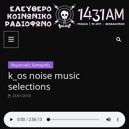
Μετάβαση
σε
περιεχόμενο
ελεύθερο
κοινωνικό
ραδιόφωνο
Θεματικές Εκπομπές
k_os noise music
1431AM
selections
25/01/2018