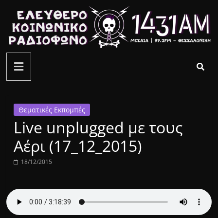
Μετάβαση
σε
περιεχόμενο
ελεύθερο
κοινωνικό
ραδιόφωνο
Θεματικές Εκπομπές
Live unplugged με τους
1431AM
Αέρι (17_12_2015)
18/12/2015