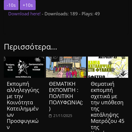
-10s
+10s
Download here!
- Downloads: 189 - Plays: 49
Περισσότερα...
Eκπομπή
ΘΕΜΑΤΙΚΗ
Θεματική
αλληλεγγύης
ΕΚΠΟΜΠΗ :
εκπομπή
με την
ΠΟΛΙΤΙΚΗ
σχετικά με
Κοινότητα
ΠΟΛΥΦΩΝΙΑ(;
την υπόθεση
Κατειλημμέν
)
της
ων
κατάληψης
21/11/2025
Προσφυγικώ
Ματρόζου 45
ν
της