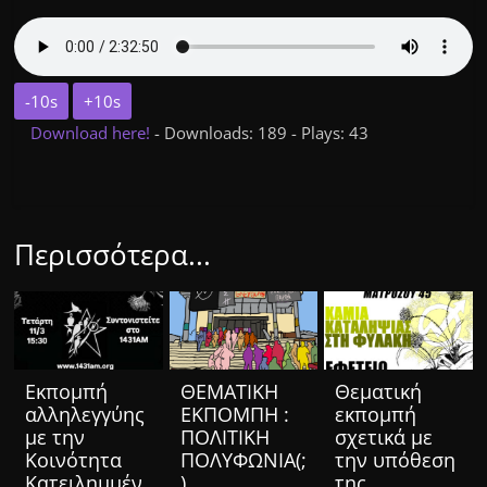
-10s
+10s
Download here!
- Downloads: 189 - Plays: 43
Περισσότερα...
Eκπομπή
ΘΕΜΑΤΙΚΗ
Θεματική
αλληλεγγύης
ΕΚΠΟΜΠΗ :
εκπομπή
με την
ΠΟΛΙΤΙΚΗ
σχετικά με
Κοινότητα
ΠΟΛΥΦΩΝΙΑ(;
την υπόθεση
Κατειλημμέν
)
της