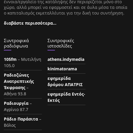
έννοια/εργαλείο της κατάληψης δεν περιορίζεται μόνο στο
χώρο, αλλά μπορεί να εφαρμοστεί και σε άυλα μέσα τα οποία
ο καπιταλισμός εκμεταλλέυται για την δική του συντήρηση.
διαβάστε περισσότερα…
Συντροφικά
Συντροφικές
ραδιόφωνα
ιστοσελίδες
105fm
– Μυτιλήνη
athens.indymedia
105.0
kinimatorama
Ραδιοζώνες
εφημερίδα
Ανατρεπτικής
δρόμου ΑΠΑΤΡΙΣ
Έκφρασης
–
Αθήνα 93.8
εφημερίδα Εντός-
Εκτός
Ραδιουργία
–
Αγρίνιο 87.7
Ράδιο Παράσιτα
–
Βόλος