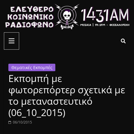
Μετάβαση
σε
περιεχόμενο
ελεύθερο
κοινωνικό
ραδιόφωνο
Θεματικές Εκπομπές
Εκπομπή με
1431AM
φωτορεπόρτερ σχετικά με
το μεταναστευτικό
(06_10_2015)
06/10/2015