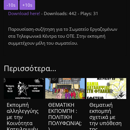
-10s
+10s
Download here!
- Downloads: 442 - Plays: 31
Παρουσίαση-συζήτηση για το Σωματείο Εργαζομένων
στα Τηλεφωνικά Κέντρα του ΟΤΕ. Στην εκπομπή
συμμετέχουν μέλη του σωματείου.
Περισσότερα...
Eκπομπή
ΘΕΜΑΤΙΚΗ
Θεματική
αλληλεγγύης
ΕΚΠΟΜΠΗ :
εκπομπή
με την
ΠΟΛΙΤΙΚΗ
σχετικά με
Κοινότητα
ΠΟΛΥΦΩΝΙΑ(;
την υπόθεση
Κατειλημμέν
)
της