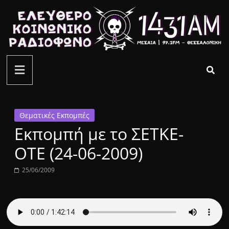
Μετάβαση
σε
περιεχόμενο
ελεύθερο
κοινωνικό
ραδιόφωνο
Θεματικές Εκπομπές
Εκπομπή με το ΣΕΤΚΕ-
1431AM
ΟΤΕ (24-06-2009)
25/06/2009