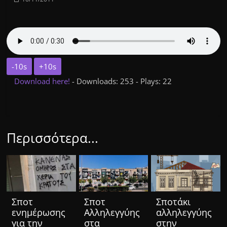
-10s
+10s
Download here!
- Downloads: 253 - Plays: 22
Περισσότερα...
Σποτ
Σποτ
Σποτάκι
ενημέρωσης
Αλληλεγγύης
αλληλεγγύης
για την
στα
στην