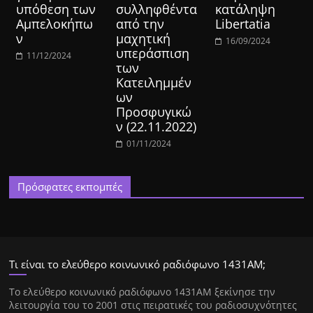
υπόθεση των
συλληφθέντα
κατάληψη
Αμπελοκήπω
από την
Libertatia
ν
μαχητική
16/09/2024
υπεράσπιση
11/12/2024
των
Κατειλημμέν
ων
Προσφυγικώ
ν (22.11.2022)
01/11/2024
Πρόσφατες εκπομπές
Τι είναι το ελεύθερο κοινωνικό ραδιόφωνο 1431ΑΜ;
Tο ελεύθερο κοινωνικό ραδιόφωνο 1431AM ξεκίνησε την
λειτουργία του το 2001 στις πειρατικές του ραδιοσυχνότητες