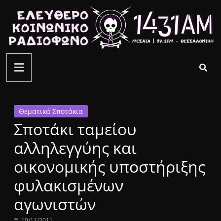
Μετάβαση
σε
περιεχόμενο
ελεύθερο
κοινωνικό
ραδιόφωνο
Θεματικά Σποτάκια
Σποτάκι ταμείου
1431AM
αλληλεγγύης και
οικονομικής υποστήριξης
φυλακισμένων
αγωνιστών
10/11/2011