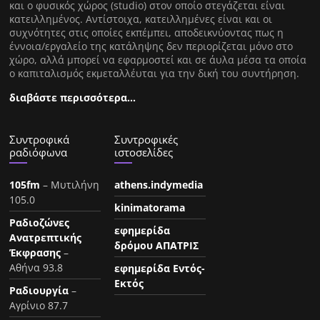
και ο φυσικός χώρος (studio) στον οποίο στεγάζεται είναι
κατειλλημένος. Αντίστοιχα, κατειλλημένες είναι και οι
συχνότητες στις οποίες εκπέμπει, αποδεικνύοντας πως η
έννοια/εργαλείο της κατάληψης δεν περιορίζεται μόνο στο
χώρο, αλλά μπορεί να εφαρμοστεί και σε άυλα μέσα τα οποία
ο καπιταλισμός εκμεταλλέυται για την δική του συντήρηση.
διαβάστε περισσότερα…
Συντροφικά
Συντροφικές
ραδιόφωνα
ιστοσελίδες
105fm
– Μυτιλήνη
athens.indymedia
105.0
kinimatorama
Ραδιοζώνες
εφημερίδα
Ανατρεπτικής
δρόμου ΑΠΑΤΡΙΣ
Έκφρασης
–
Αθήνα 93.8
εφημερίδα Εντός-
Εκτός
Ραδιουργία
–
Αγρίνιο 87.7